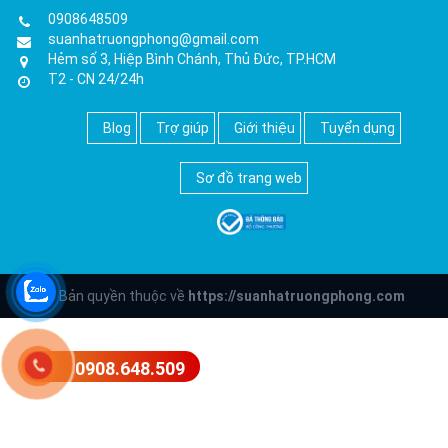
0908648509
suanhatruongphong@gmail.com
Hẻm số 3, Hiệp Bình Chánh, Thủ Đức, TP.HCM
T2 - CN 24/24h
Blog
Trợ giúp
Giới thiệu
Tuyển dụng
Sơ đồ trang web
© Bản quyền thuộc về
https://suanhatruongphong.com
0908.648.509