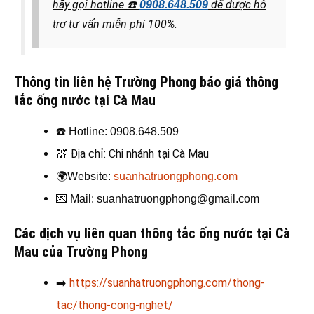
hãy gọi hotline
☎️
để được hỗ
0908.648.509
trợ tư vấn miễn phí 100%.
Thông tin liên hệ Trường Phong báo giá thông
tắc ống nước tại Cà Mau
☎️
Hotline: 0908.648.509
💒
Địa chỉ: Chi nhánh tại Cà Mau
🌍
Website:
suanhatruongphong.com
💌
Mail: suanhatruongphong@gmail.com
Các dịch vụ liên quan thông tắc ống nước tại Cà
Mau của Trường Phong
➡️
https://suanhatruongphong.com/thong-
tac/thong-cong-nghet/