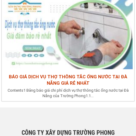
BÁO GIÁ DỊCH VỤ THỢ THÔNG TẮC ỐNG NƯỚC TẠI ĐÀ
NẴNG GIÁ RẺ NHẤT
Contents1 Bảng báo giá chi phí dịch vụ thợ thông tắc ống nước tại Đà
Nẵng của Trường Phong1.1...
CÔNG TY XÂY DỰNG TRƯỜNG PHONG