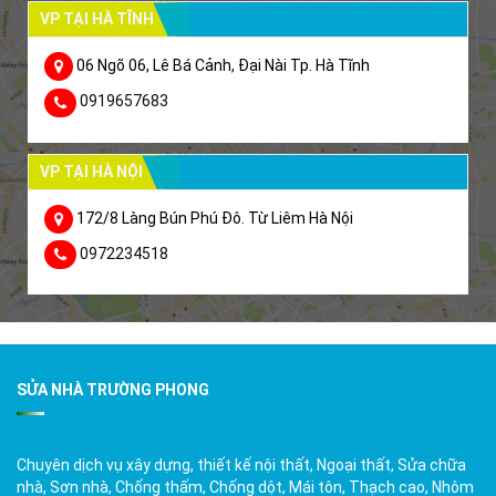
VP TẠI HÀ TĨNH
06 Ngõ 06, Lê Bá Cảnh, Đại Nài Tp. Hà Tĩnh
0919657683
VP TẠI HÀ NỘI
172/8 Làng Bún Phú Đô. Từ Liêm Hà Nội
0972234518
SỬA NHÀ TRƯỜNG PHONG
Chuyên dịch vụ xây dựng, thiết kế nội thất, Ngoại thất, Sửa chữa
nhà, Sơn nhà, Chống thấm, Chống dột, Mái tôn, Thạch cao, Nhôm