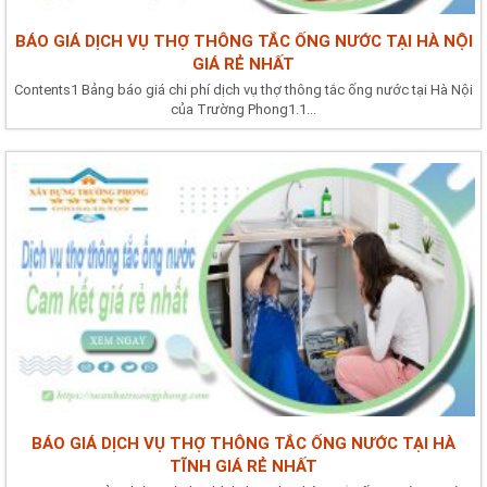
BÁO GIÁ DỊCH VỤ THỢ THÔNG TẮC ỐNG NƯỚC TẠI HÀ NỘI
GIÁ RẺ NHẤT
Contents1 Bảng báo giá chi phí dịch vụ thợ thông tắc ống nước tại Hà Nội
của Trường Phong1.1...
BÁO GIÁ DỊCH VỤ THỢ THÔNG TẮC ỐNG NƯỚC TẠI HÀ
TĨNH GIÁ RẺ NHẤT