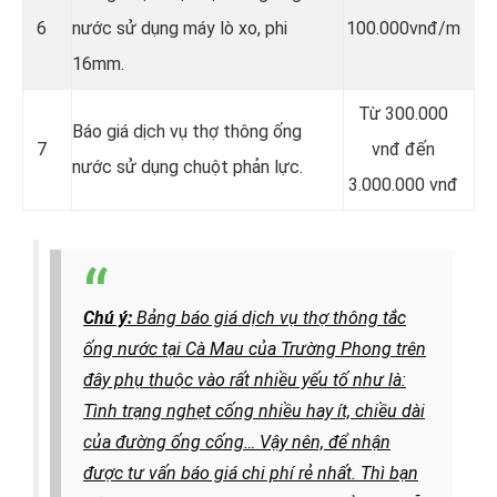
6
nước sử dụng máy lò xo, phi
100.000vnđ/m
16mm.
Từ 300.000
Báo giá dịch vụ thợ thông ống
7
vnđ đến
nước sử dụng chuột phản lực.
3.000.000 vnđ
Chú ý:
Bảng báo giá dịch vụ thợ thông tắc
ống nước tại Cà Mau của Trường Phong trên
đây phụ thuộc vào rất nhiều yếu tố như là:
Tình trạng nghẹt cống nhiều hay ít, chiều dài
của đường ống cống…
Vậy nên, để nhận
được tư vấn báo giá chi phí rẻ nhất. Thì bạn