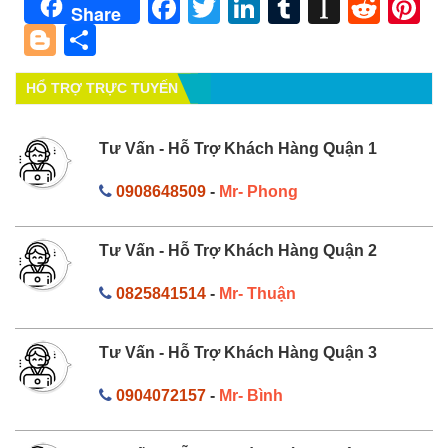
Facebook
Twitter
LinkedIn
Tumblr
Instapa
Redd
Pi
Share
Blogger
Share
HỔ TRỢ TRỰC TUYẾN
Tư Vấn - Hỗ Trợ Khách Hàng Quận 1
0908648509
-
Mr- Phong
Tư Vấn - Hỗ Trợ Khách Hàng Quận 2
0825841514
-
Mr- Thuận
Tư Vấn - Hỗ Trợ Khách Hàng Quận 3
0904072157
-
Mr- Bình