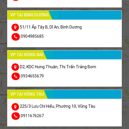
VP TẠI BÌNH DƯƠNG
51/11 Ấp Tây B, Dĩ An, Bình Dương
0904985685
VP TẠI ĐỒNG NAI
D2, KDC Hưng Thuận, Thị Trấn Trảng Bom
0934655679
VP TẠI VŨNG TÀU
225/3 Lưu Chí Hiếu, Phường 10, Vũng Tàu
0911676267