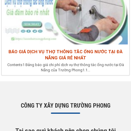
BÁO GIÁ DỊCH VỤ THỢ THÔNG TẮC ỐNG NƯỚC TẠI ĐÀ
NẴNG GIÁ RẺ NHẤT
Contents1 Bảng báo giá chi phí dịch vụ thợ thông tắc ống nước tại Đà
Nẵng của Trường Phong1.1...
CÔNG TY XÂY DỰNG TRƯỜNG PHONG
Tại sao quý khách nên chọn chúng tôi