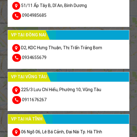
51/11 Ấp Tây B, Dĩ An, Bình Dương
0904985685
VP TẠI ĐỒNG NAI
D2, KDC Hưng Thuận, Thị Trấn Trảng Bom
0934655679
VP TẠI VŨNG TÀU
225/3 Lưu Chí Hiếu, Phường 10, Vũng Tàu
0911676267
VP TẠI HÀ TĨNH
06 Ngõ 06, Lê Bá Cảnh, Đại Nài Tp. Hà Tĩnh