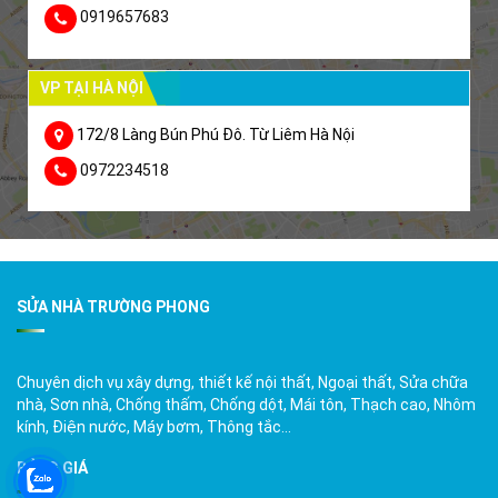
0919657683
VP TẠI HÀ NỘI
172/8 Làng Bún Phú Đô. Từ Liêm Hà Nội
0972234518
SỬA NHÀ TRƯỜNG PHONG
Chuyên dịch vụ xây dựng, thiết kế nội thất, Ngoại thất, Sửa chữa
nhà, Sơn nhà, Chống thấm, Chống dột, Mái tôn, Thạch cao, Nhôm
kính, Điện nước, Máy bơm, Thông tắc…
BẢNG GIÁ