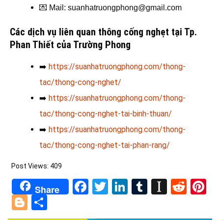
💌
Mail: suanhatruongphong@gmail.com
Các dịch vụ liên quan thông cống nghẹt tại Tp.
Phan Thiết của Trường Phong
➡️
https://suanhatruongphong.com/thong-
tac/thong-cong-nghet/
➡️
https://suanhatruongphong.com/thong-
tac/thong-cong-nghet-tai-binh-thuan/
➡️
https://suanhatruongphong.com/thong-
tac/thong-cong-nghet-tai-phan-rang/
Post Views:
409
Facebook
Twitter
LinkedIn
Tumblr
Instapa
Redd
Pi
Share
Blogger
Share