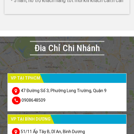
- 5 năm, hỗ trợ khách hàng tốt mỗi khi khách cần.h cần
Đia Chỉ Chi Nhánh
VP TẠI TPHCM
47 Đường Số 3, Phường Long Trường, Quận 9
0908648509
VP TẠI BÌNH DƯƠNG
51/11 Ấp Tây B, Dĩ An, Bình Dương