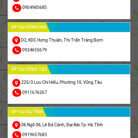
0904985685
VP TẠI ĐỒNG NAI
D2, KDC Hưng Thuận, Thị Trấn Trảng Bom
0934655679
VP TẠI VŨNG TÀU
225/3 Lưu Chí Hiếu, Phường 10, Vũng Tàu
0911676267
VP TẠI HÀ TĨNH
06 Ngõ 06, Lê Bá Cảnh, Đại Nài Tp. Hà Tĩnh
0919657683