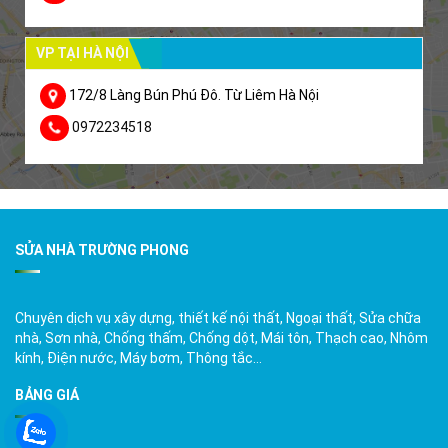
VP TẠI HÀ NỘI
172/8 Làng Bún Phú Đô. Từ Liêm Hà Nội
0972234518
SỬA NHÀ TRƯỜNG PHONG
Chuyên dịch vụ xây dựng, thiết kế nội thất, Ngoại thất, Sửa chữa
nhà, Sơn nhà, Chống thấm, Chống dột, Mái tôn, Thạch cao, Nhôm
kính, Điện nước, Máy bơm, Thông tắc…
BẢNG GIÁ