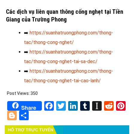
Các dịch vụ liên quan thông cống nghẹt tại Tiền
Giang của Trường Phong
➡️
https://suanhatruongphong.com/thong-
tac/thong-cong-nghet/
➡️
https://suanhatruongphong.com/thong-
tac/thong-cong-nghet-tai-sa-dec/
➡️
https://suanhatruongphong.com/thong-
tac/thong-cong-nghet-tai-cao-lanh/
Post Views:
350
Facebook
Twitter
LinkedIn
Tumblr
Instapa
Redd
Pi
Share
Blogger
Share
HỔ TRỢ TRỰC TUYẾN