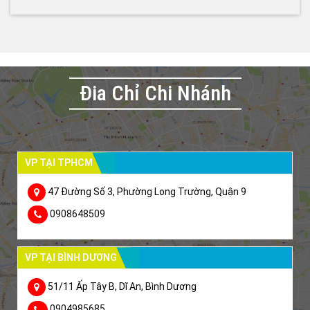
Đia Chỉ Chi Nhánh
VP TẠI TPHCM
47 Đường Số 3, Phường Long Trường, Quận 9
0908648509
VP TẠI BÌNH DƯƠNG
51/11 Ấp Tây B, Dĩ An, Bình Dương
0904985685