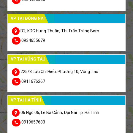
VP TẠI ĐỒNG NAI
D2, KDC Hưng Thuận, Thị Trấn Trảng Bom
0934655679
VP TẠI VŨNG TÀU
225/3 Lưu Chí Hiếu, Phường 10, Vũng Tàu
0911676267
VP TẠI HÀ TĨNH
06 Ngõ 06, Lê Bá Cảnh, Đại Nài Tp. Hà Tĩnh
0919657683