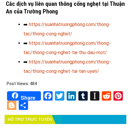
Các dịch vụ liên quan thông cống nghẹt tại Thuận
An của Trường Phong
➡️
https://suanhatruongphong.com/thong-
tac/thong-cong-nghet/
➡️
https://suanhatruongphong.com/thong-
tac/thong-cong-nghet-tai-thu-dau-mot/
➡️
https://suanhatruongphong.com/thong-
tac/thong-cong-nghet-tai-tan-uyen/
Post Views:
484
Facebook
Twitter
LinkedIn
Tumblr
Instapa
Redd
Pi
Share
Blogger
Share
HỔ TRỢ TRỰC TUYẾN