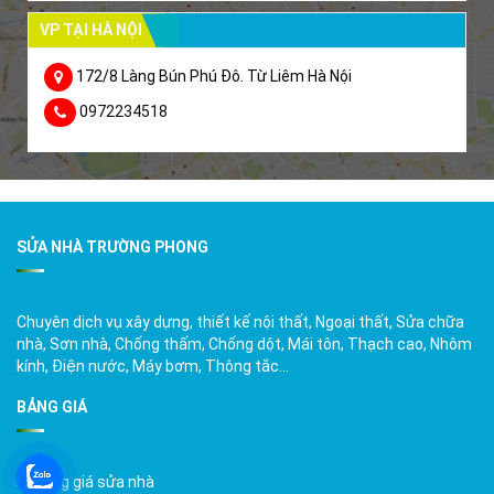
VP TẠI HÀ NỘI
172/8 Làng Bún Phú Đô. Từ Liêm Hà Nội
0972234518
SỬA NHÀ TRƯỜNG PHONG
Chuyên dịch vụ xây dựng, thiết kế nội thất, Ngoại thất, Sửa chữa
nhà, Sơn nhà, Chống thấm, Chống dột, Mái tôn, Thạch cao, Nhôm
kính, Điện nước, Máy bơm, Thông tắc…
BẢNG GIÁ
Bảng giá sửa nhà