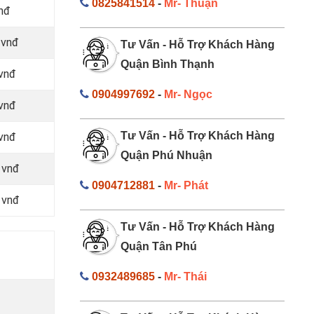
0825841514
-
Mr- Thuận
nđ
 vnđ
Tư Vấn - Hỗ Trợ Khách Hàng
Quận Bình Thạnh
vnđ
0904997692
-
Mr- Ngọc
vnđ
Tư Vấn - Hỗ Trợ Khách Hàng
vnđ
Quận Phú Nhuận
 vnđ
0904712881
-
Mr- Phát
 vnđ
Tư Vấn - Hỗ Trợ Khách Hàng
Quận Tân Phú
0932489685
-
Mr- Thái