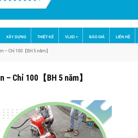
XÂY DỰNG
THIẾT KẾ
VLXD
+
BÁO GIÁ
LIÊN HỆ
 Yên – Chỉ 100【BH 5 năm】
 Yên – Chỉ 100【BH 5 năm】