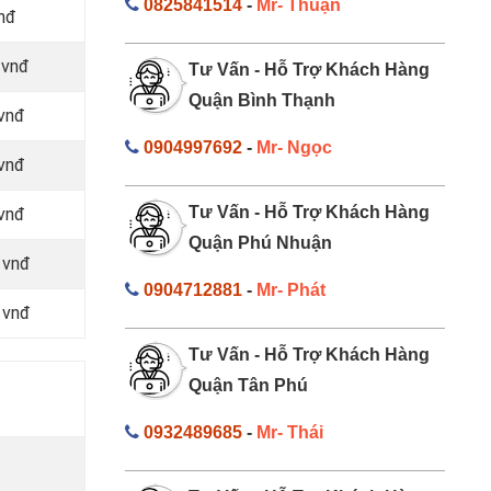
0825841514
-
Mr- Thuận
nđ
 vnđ
Tư Vấn - Hỗ Trợ Khách Hàng
Quận Bình Thạnh
vnđ
0904997692
-
Mr- Ngọc
vnđ
Tư Vấn - Hỗ Trợ Khách Hàng
vnđ
Quận Phú Nhuận
 vnđ
0904712881
-
Mr- Phát
 vnđ
Tư Vấn - Hỗ Trợ Khách Hàng
Quận Tân Phú
0932489685
-
Mr- Thái