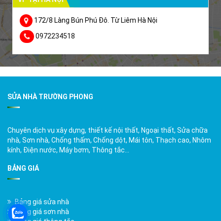
172/8 Làng Bún Phú Đô. Từ Liêm Hà Nội
0972234518
SỬA NHÀ TRƯỜNG PHONG
Chuyên dịch vụ xây dựng, thiết kế nội thất, Ngoại thất, Sửa chữa
nhà, Sơn nhà, Chống thấm, Chống dột, Mái tôn, Thạch cao, Nhôm
kính, Điện nước, Máy bơm, Thông tắc…
BẢNG GIÁ
Bảng giá sửa nhà
Bảng giá sơn nhà