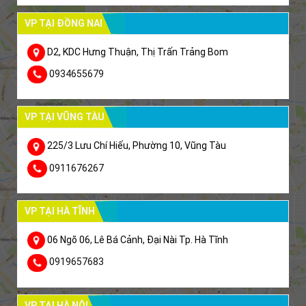
VP TẠI ĐỒNG NAI
D2, KDC Hưng Thuận, Thị Trấn Trảng Bom
0934655679
VP TẠI VŨNG TÀU
225/3 Lưu Chí Hiếu, Phường 10, Vũng Tàu
0911676267
VP TẠI HÀ TĨNH
06 Ngõ 06, Lê Bá Cảnh, Đại Nài Tp. Hà Tĩnh
0919657683
VP TẠI HÀ NỘI