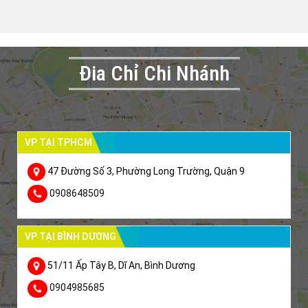
Đia Chỉ Chi Nhánh
VP TẠI TPHCM
47 Đường Số 3, Phường Long Trường, Quận 9
0908648509
VP TẠI BÌNH DƯƠNG
51/11 Ấp Tây B, Dĩ An, Bình Dương
0904985685