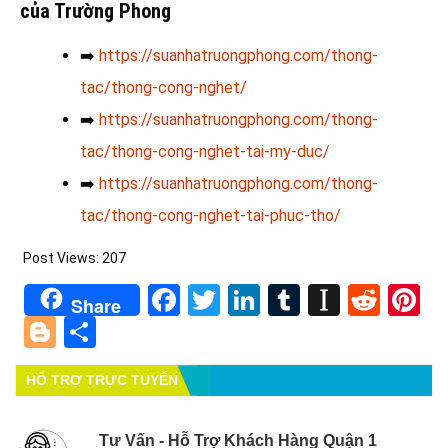
của Trường Phong
➡️
https://suanhatruongphong.com/thong-
tac/thong-cong-nghet/
➡️
https://suanhatruongphong.com/thong-
tac/thong-cong-nghet-tai-my-duc/
➡️
https://suanhatruongphong.com/thong-
tac/thong-cong-nghet-tai-phuc-tho/
Post Views:
207
Facebook
Twitter
LinkedIn
Tumblr
Instapa
Redd
Pi
Share
Blogger
Share
HỔ TRỢ TRỰC TUYẾN
Tư Vấn - Hỗ Trợ Khách Hàng Quận 1