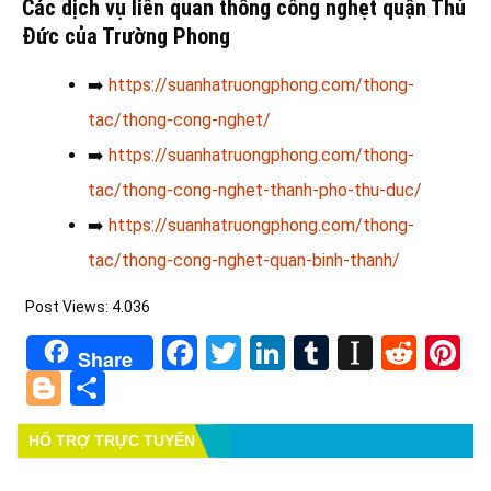
Các dịch vụ liên quan thông cống nghẹt quận Thủ
Đức của Trường Phong
➡️
https://suanhatruongphong.com/thong-
tac/thong-cong-nghet/
➡️
https://suanhatruongphong.com/thong-
tac/thong-cong-nghet-thanh-pho-thu-duc/
➡️
https://suanhatruongphong.com/thong-
tac/thong-cong-nghet-quan-binh-thanh/
Post Views:
4.036
Facebook
Twitter
LinkedIn
Tumblr
Instapa
Redd
Pi
Share
Blogger
Share
HỔ TRỢ TRỰC TUYẾN