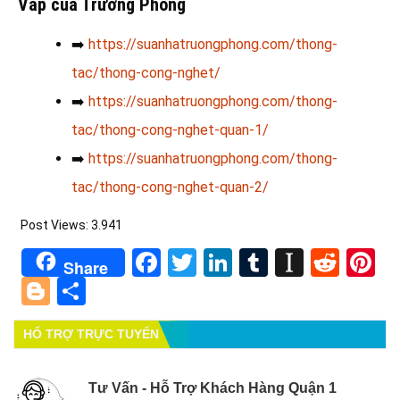
Vấp của Trường Phong
➡️
https://suanhatruongphong.com/thong-
tac/thong-cong-nghet/
➡️
https://suanhatruongphong.com/thong-
tac/thong-cong-nghet-quan-1/
➡️
https://suanhatruongphong.com/thong-
tac/thong-cong-nghet-quan-2/
Post Views:
3.941
Facebook
Twitter
LinkedIn
Tumblr
Instapa
Redd
Pi
Share
Blogger
Share
HỔ TRỢ TRỰC TUYẾN
Tư Vấn - Hỗ Trợ Khách Hàng Quận 1