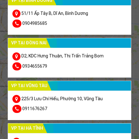
VP TẠI BÌNH DƯƠNG
51/11 Ấp Tây B, Dĩ An, Bình Dương
0904985685
VP TẠI ĐỒNG NAI
D2, KDC Hưng Thuận, Thị Trấn Trảng Bom
0934655679
VP TẠI VŨNG TÀU
225/3 Lưu Chí Hiếu, Phường 10, Vũng Tàu
0911676267
VP TẠI HÀ TĨNH