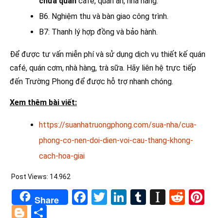
chữa quán
café, quán ăn, nhà hàng.
B6. Nghiệm thu và bàn giao công trình.
B7: Thanh lý hợp đồng và bảo hành.
Để được tư vấn miễn phí và sử dụng dịch vụ thiết kế quán
café, quán cơm, nhà hàng, trà sữa. Hãy liên hệ trực tiếp
đến Trường Phong để được hỗ trợ nhanh chóng.
Xem thêm bài viết:
https://suanhatruongphong.com/sua-nha/cua-
phong-co-nen-doi-dien-voi-cau-thang-khong-
cach-hoa-giai
Post Views:
14.962
Facebook
Twitter
LinkedIn
Tumblr
Instapa
Redd
Pi
Share
Blogger
Share