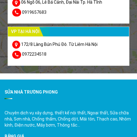
06 Ngõ 06, Lê Bá Cảnh, Đại Nài Tp. Hà Tĩnh
0919657683
VP TẠI HÀ NỘI
172/8 Làng Bún Phú Đô. Từ Liêm Hà Nội
0972234518
SỬA NHÀ TRƯỜNG PHONG
Chuyên dịch vụ xây dựng, thiết kế nội thất, Ngoại thất, Sửa chữa
nhà, Sơn nhà, Chống thấm, Chống dột, Mái tôn, Thạch cao, Nhôm
kính, Điện nước, Máy bơm, Thông tắc…
BẢNG GIÁ