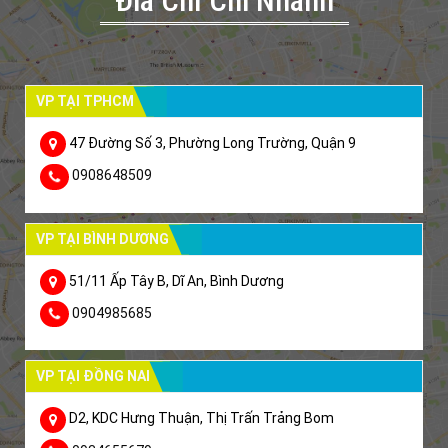
Đia Chỉ Chi Nhánh
VP TẠI TPHCM
47 Đường Số 3, Phường Long Trường, Quận 9
0908648509
VP TẠI BÌNH DƯƠNG
51/11 Ấp Tây B, Dĩ An, Bình Dương
0904985685
VP TẠI ĐỒNG NAI
D2, KDC Hưng Thuận, Thị Trấn Trảng Bom