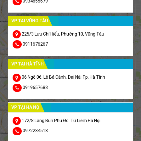
0934655679
VP TẠI VŨNG TÀU
225/3 Lưu Chí Hiếu, Phường 10, Vũng Tàu
0911676267
VP TẠI HÀ TĨNH
06 Ngõ 06, Lê Bá Cảnh, Đại Nài Tp. Hà Tĩnh
0919657683
VP TẠI HÀ NỘI
172/8 Làng Bún Phú Đô. Từ Liêm Hà Nội
0972234518