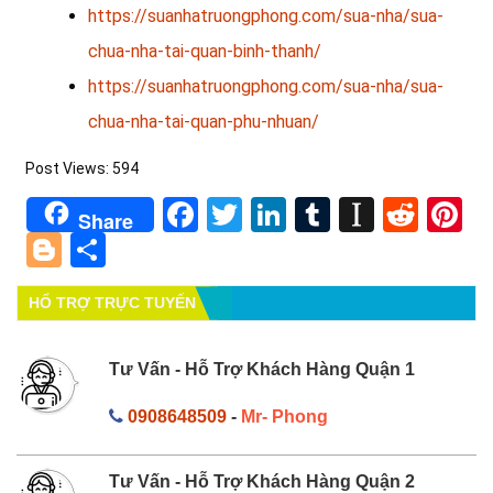
https://suanhatruongphong.com/sua-nha/sua-
chua-nha-tai-quan-binh-thanh/
https://suanhatruongphong.com/sua-nha/sua-
chua-nha-tai-quan-phu-nhuan/
Post Views:
594
Facebook
Twitter
LinkedIn
Tumblr
Instapa
Redd
Pi
Share
Blogger
Share
HỔ TRỢ TRỰC TUYẾN
Tư Vấn - Hỗ Trợ Khách Hàng Quận 1
0908648509
-
Mr- Phong
Tư Vấn - Hỗ Trợ Khách Hàng Quận 2