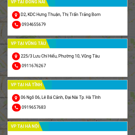
VP TẠI ĐỒNG NAI
D2, KDC Hưng Thuận, Thị Trấn Trảng Bom
0934655679
VP TẠI VŨNG TÀU
225/3 Lưu Chí Hiếu, Phường 10, Vũng Tàu
0911676267
VP TẠI HÀ TĨNH
06 Ngõ 06, Lê Bá Cảnh, Đại Nài Tp. Hà Tĩnh
0919657683
VP TẠI HÀ NỘI