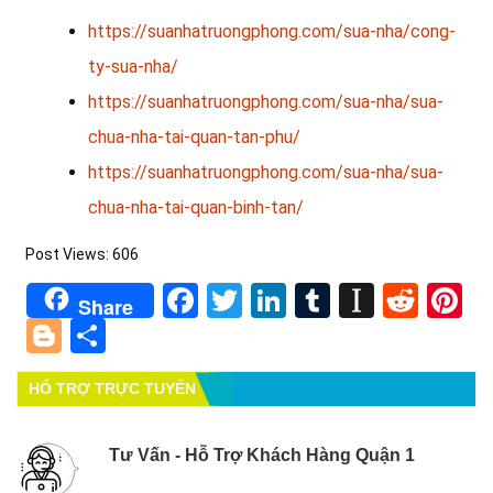
https://suanhatruongphong.com/sua-nha/cong-
ty-sua-nha/
https://suanhatruongphong.com/sua-nha/sua-
chua-nha-tai-quan-tan-phu/
https://suanhatruongphong.com/sua-nha/sua-
chua-nha-tai-quan-binh-tan/
Post Views:
606
Facebook
Twitter
LinkedIn
Tumblr
Instapa
Redd
Pi
Share
Blogger
Share
HỔ TRỢ TRỰC TUYẾN
Tư Vấn - Hỗ Trợ Khách Hàng Quận 1