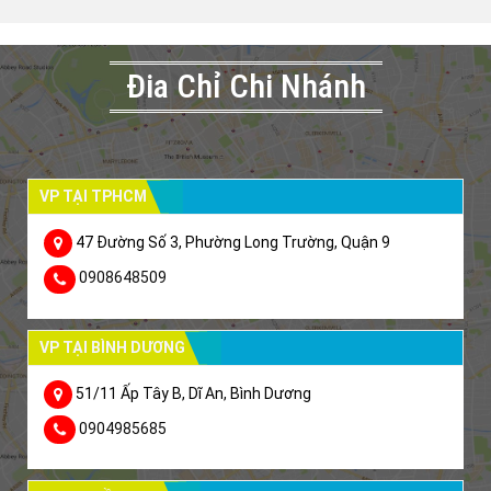
Đia Chỉ Chi Nhánh
VP TẠI TPHCM
47 Đường Số 3, Phường Long Trường, Quận 9
0908648509
VP TẠI BÌNH DƯƠNG
51/11 Ấp Tây B, Dĩ An, Bình Dương
0904985685