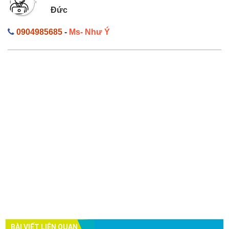
Đức
0904985685
-
Ms- Như Ý
BÀI VIẾT LIÊN QUAN