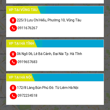
VP TẠI VŨNG TÀU
225/3 Lưu Chí Hiếu, Phường 10, Vũng Tàu
0911676267
VP TẠI HÀ TĨNH
06 Ngõ 06, Lê Bá Cảnh, Đại Nài Tp. Hà Tĩnh
0919657683
VP TẠI HÀ NỘI
172/8 Làng Bún Phú Đô. Từ Liêm Hà Nội
0972234518