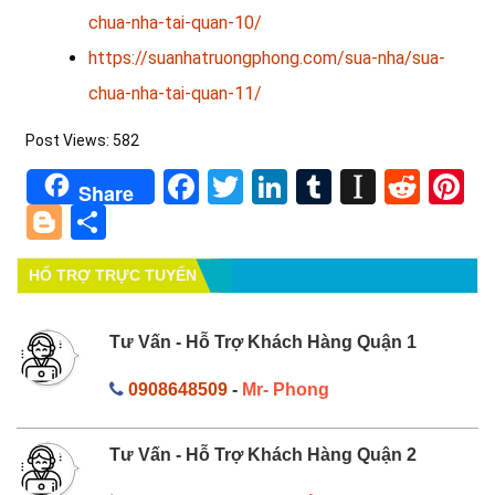
chua-nha-tai-quan-10/
https://suanhatruongphong.com/sua-nha/sua-
chua-nha-tai-quan-11/
Post Views:
582
Facebook
Twitter
LinkedIn
Tumblr
Instapa
Redd
Pi
Share
Blogger
Share
HỔ TRỢ TRỰC TUYẾN
Tư Vấn - Hỗ Trợ Khách Hàng Quận 1
0908648509
-
Mr- Phong
Tư Vấn - Hỗ Trợ Khách Hàng Quận 2