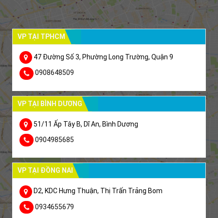
VP TẠI TPHCM
47 Đường Số 3, Phường Long Trường, Quận 9
0908648509
VP TẠI BÌNH DƯƠNG
51/11 Ấp Tây B, Dĩ An, Bình Dương
0904985685
VP TẠI ĐỒNG NAI
D2, KDC Hưng Thuận, Thị Trấn Trảng Bom
0934655679