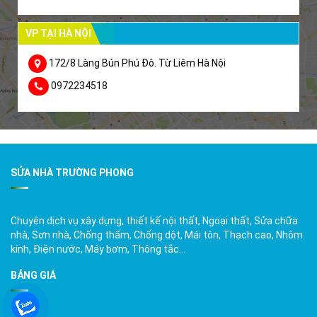
VP TẠI HÀ NỘI
172/8 Làng Bún Phú Đô. Từ Liêm Hà Nội
0972234518
SỬA NHÀ TRƯỜNG PHONG
Chuyên dịch vụ xây dựng, thiết kế nội thất, Ngoại thất, Sửa chữa
nhà, Sơn nhà, Chống thấm, Chống dột, Mái tôn, Thạch cao, Nhôm
kính, Điện nước, Máy bơm, Thông tắc…
BẢNG GIÁ