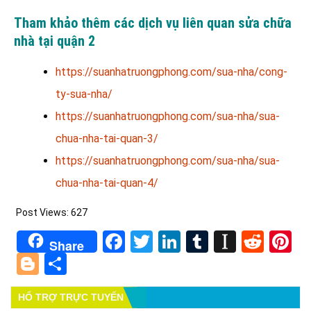
Tham khảo thêm các dịch vụ liên quan sửa chữa
nhà tại quận 2
https://suanhatruongphong.com/sua-nha/cong-
ty-sua-nha/
https://suanhatruongphong.com/sua-nha/sua-
chua-nha-tai-quan-3/
https://suanhatruongphong.com/sua-nha/sua-
chua-nha-tai-quan-4/
Post Views:
627
Facebook
Twitter
LinkedIn
Tumblr
Instapa
Redd
Pi
Share
Blogger
Share
HỔ TRỢ TRỰC TUYẾN