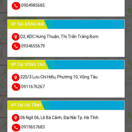
0904985685
VP TẠI ĐỒNG NAI
D2, KDC Hưng Thuận, Thị Trấn Trảng Bom
0934655679
VP TẠI VŨNG TÀU
225/3 Lưu Chí Hiếu, Phường 10, Vũng Tàu
0911676267
VP TẠI HÀ TĨNH
06 Ngõ 06, Lê Bá Cảnh, Đại Nài Tp. Hà Tĩnh
0919657683