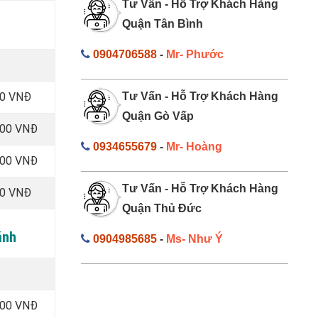
Tư Vấn - Hỗ Trợ Khách Hàng
Quận Tân Bình
0904706588
-
Mr- Phước
00 VNĐ
Tư Vấn - Hỗ Trợ Khách Hàng
Quận Gò Vấp
000 VNĐ
0934655679
-
Mr- Hoàng
000 VNĐ
Tư Vấn - Hỗ Trợ Khách Hàng
00 VNĐ
Quận Thủ Đức
ánh
0904985685
-
Ms- Như Ý
000 VNĐ