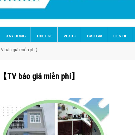
XÂY DỰNG
THIẾT KẾ
VLXD
+
BÁO GIÁ
LIÊN HỆ
V báo giá miễn phí】
nh【TV báo giá miễn phí】