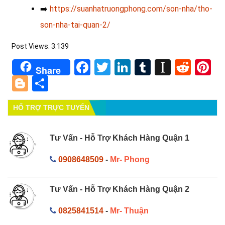
➡️
https://suanhatruongphong.com/son-nha/tho-
son-nha-tai-quan-2/
Post Views:
3.139
Facebook
Twitter
LinkedIn
Tumblr
Instapa
Redd
Pi
Share
Blogger
Share
HỔ TRỢ TRỰC TUYẾN
Tư Vấn - Hỗ Trợ Khách Hàng Quận 1
0908648509
-
Mr- Phong
Tư Vấn - Hỗ Trợ Khách Hàng Quận 2
0825841514
-
Mr- Thuận