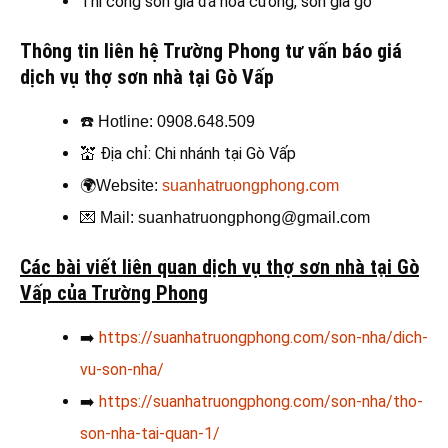
Thi công sơn giả đá hoa cương, sơn giả gỗ
Thông tin liên hệ Trường Phong tư vấn báo giá
dịch vụ thợ sơn nhà tại Gò Vấp
☎️
Hotline: 0908.648.509
💒
Địa chỉ: Chi nhánh tại Gò Vấp
🌍
Website:
suanhatruongphong.com
💌
Mail: suanhatruongphong@gmail.com
Các bài viết liên quan dịch vụ thợ sơn nhà tại Gò
Vấp của Trường Phong
➡️
https://suanhatruongphong.com/son-nha/dich-
vu-son-nha/
➡️
https://suanhatruongphong.com/son-nha/tho-
son-nha-tai-quan-1/