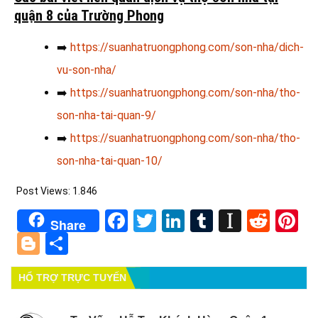
quận 8 của Trường Phong
➡️
https://suanhatruongphong.com/son-nha/dich-
vu-son-nha/
➡️
https://suanhatruongphong.com/son-nha/tho-
son-nha-tai-quan-9/
➡️
https://suanhatruongphong.com/son-nha/tho-
son-nha-tai-quan-10/
Post Views:
1.846
Facebook
Twitter
LinkedIn
Tumblr
Instapa
Redd
Pi
Share
Blogger
Share
HỔ TRỢ TRỰC TUYẾN