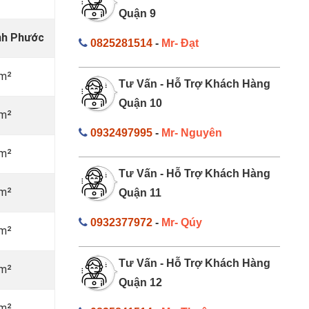
Quận 9
ình Phước
0825281514
-
Mr- Đạt
/m²
Tư Vấn - Hỗ Trợ Khách Hàng
Quận 10
/m²
0932497995
-
Mr- Nguyên
/m²
Tư Vấn - Hỗ Trợ Khách Hàng
/m²
Quận 11
0932377972
-
Mr- Qúy
/m²
Tư Vấn - Hỗ Trợ Khách Hàng
/m²
Quận 12
/m²