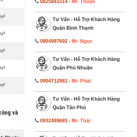
0825841514
-
Mr- Thuận
/m²
Tư Vấn - Hỗ Trợ Khách Hàng
Quận Bình Thạnh
/m²
0904997692
-
Mr- Ngọc
/m²
Tư Vấn - Hỗ Trợ Khách Hàng
/m²
Quận Phú Nhuận
0904712881
-
Mr- Phát
/m²
Tư Vấn - Hỗ Trợ Khách Hàng
Quận Tân Phú
công và
0932489685
-
Mr- Thái