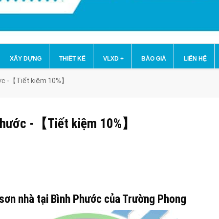
XÂY DỰNG
THIẾT KẾ
VLXD
+
BÁO GIÁ
LIÊN HỆ
hước -【Tiết kiệm 10%】
nh Phước -【Tiết kiệm 10%】
 sơn nhà tại Bình Phước của Trường Phong