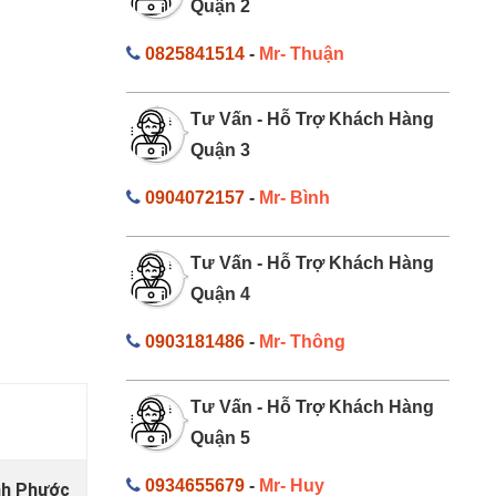
Quận 2
0825841514
-
Mr- Thuận
Tư Vấn - Hỗ Trợ Khách Hàng
Quận 3
0904072157
-
Mr- Bình
Tư Vấn - Hỗ Trợ Khách Hàng
Quận 4
0903181486
-
Mr- Thông
Tư Vấn - Hỗ Trợ Khách Hàng
Quận 5
0934655679
-
Mr- Huy
ình Phước