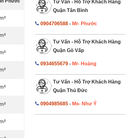
ình Phước
Tư Vấn - Hỗ Trợ Khách Hàng
Quận Tân Bình
/m²
0904706588
-
Mr- Phước
/m²
Tư Vấn - Hỗ Trợ Khách Hàng
Quận Gò Vấp
/m²
0934655679
-
Mr- Hoàng
/m²
Tư Vấn - Hỗ Trợ Khách Hàng
/m²
Quận Thủ Đức
0904985685
-
Ms- Như Ý
/m²
/m²