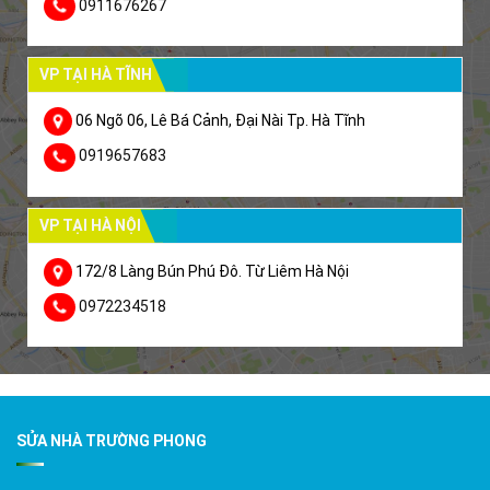
0911676267
VP TẠI HÀ TĨNH
06 Ngõ 06, Lê Bá Cảnh, Đại Nài Tp. Hà Tĩnh
0919657683
VP TẠI HÀ NỘI
172/8 Làng Bún Phú Đô. Từ Liêm Hà Nội
0972234518
SỬA NHÀ TRƯỜNG PHONG