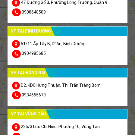
47 Đường Số 3, Phường Long Trường, Quận 9
0908648509
VP TẠI BÌNH DƯƠNG
51/11 Ấp Tây B, Dĩ An, Bình Dương
0904985685
VP TẠI ĐỒNG NAI
D2, KDC Hưng Thuận, Thị Trấn Trảng Bom
0934655679
VP TẠI VŨNG TÀU
225/3 Lưu Chí Hiếu, Phường 10, Vũng Tàu