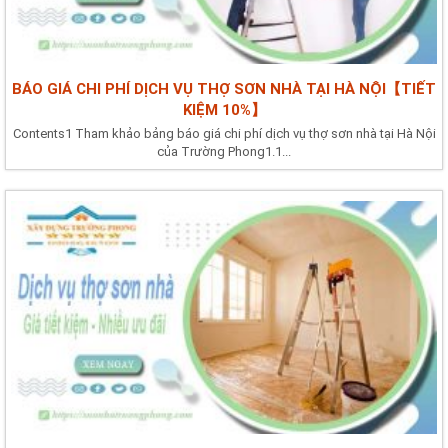
BÁO GIÁ CHI PHÍ DỊCH VỤ THỢ SƠN NHÀ TẠI HÀ NỘI【TIẾT
KIỆM 10%】
Contents1 Tham khảo bảng báo giá chi phí dịch vụ thợ sơn nhà tại Hà Nội
của Trường Phong1.1...