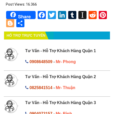
Post Views:
16.366
Facebook
Twitter
LinkedIn
Tumblr
Instapa
Redd
Pi
Share
Blogger
Share
HỔ TRỢ TRỰC TUYẾN
Tư Vấn - Hỗ Trợ Khách Hàng Quận 1
0908648509
-
Mr- Phong
Tư Vấn - Hỗ Trợ Khách Hàng Quận 2
0825841514
-
Mr- Thuận
Tư Vấn - Hỗ Trợ Khách Hàng Quận 3
0904072157
-
Mr- Bình