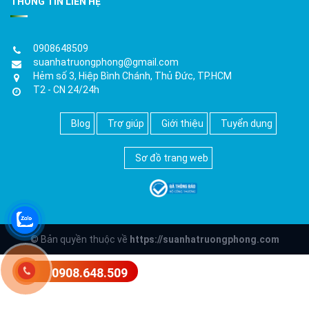
THÔNG TIN LIÊN HỆ
0908648509
suanhatruongphong@gmail.com
Hẻm số 3, Hiệp Bình Chánh, Thủ Đức, TP.HCM
T2 - CN 24/24h
Blog
Trợ giúp
Giới thiệu
Tuyển dụng
Sơ đồ trang web
© Bản quyền thuộc về
https://suanhatruongphong.com
0908.648.509