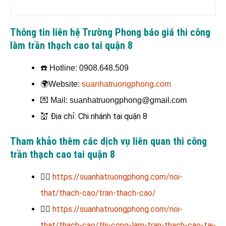
Thông tin liên hệ Trường Phong báo giá thi công
làm trần thạch cao tai quận 8
☎️
Hotline: 0908.648.509
🌍
Website:
suanhatruongphong.com
💌
Mail: suanhatruongphong@gmail.com
💒
Địa chỉ: Chi nhánh tại quận 8
Tham khảo thêm các dịch vụ liên quan thi công
trần thạch cao tai quận 8
💁‍♂️
https://suanhatruongphong.com/noi-
that/thach-cao/tran-thach-cao/
💁‍♂️
https://suanhatruongphong.com/noi-
that/thach-cao/thi-cong-lam-tran-thach-cao-tai-