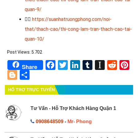
quan-9/
💁‍♂️
https://suanhatruongphong.com/noi-
that/thach-cao/thi-cong-lam-tran-thach-cao-tai-
quan-10/
Post Views:
5.702
Facebook
Twitter
LinkedIn
Tumblr
Instapa
Redd
Pi
Share
Blogger
Share
HỔ TRỢ TRỰC TUYẾN
Tư Vấn - Hỗ Trợ Khách Hàng Quận 1
0908648509
-
Mr- Phong