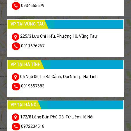
0934655679
VP TẠI VŨNG TÀU
225/3 Lưu Chí Hiếu, Phường 10, Vũng Tàu
0911676267
VP TẠI HÀ TĨNH
06 Ngõ 06, Lê Bá Cảnh, Đại Nài Tp. Hà Tĩnh
0919657683
VP TẠI HÀ NỘI
172/8 Làng Bún Phú Đô. Từ Liêm Hà Nội
0972234518