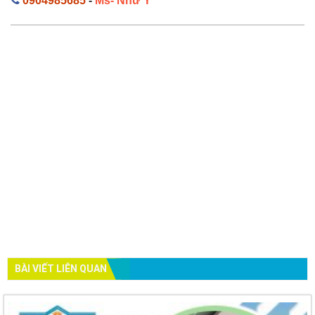
0904985685
-
Ms- Như Ý
BÀI VIẾT LIÊN QUAN