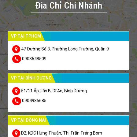
Đia Chỉ Chi Nhánh
VP TẠI TPHCM
47 Đường Số 3, Phường Long Trường, Quận 9
0908648509
VP TẠI BÌNH DƯƠNG
51/11 Ấp Tây B, Dĩ An, Bình Dương
0904985685
VP TẠI ĐỒNG NAI
D2, KDC Hưng Thuận, Thị Trấn Trảng Bom