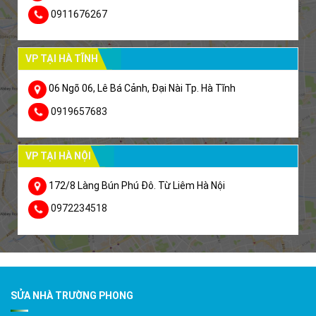
0911676267
VP TẠI HÀ TĨNH
06 Ngõ 06, Lê Bá Cảnh, Đại Nài Tp. Hà Tĩnh
0919657683
VP TẠI HÀ NỘI
172/8 Làng Bún Phú Đô. Từ Liêm Hà Nội
0972234518
SỬA NHÀ TRƯỜNG PHONG