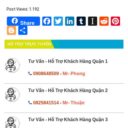
Post Views:
1.192
Facebook
Twitter
LinkedIn
Tumblr
Instapa
Redd
Pi
Share
Blogger
Share
HỔ TRỢ TRỰC TUYẾN
Tư Vấn - Hỗ Trợ Khách Hàng Quận 1
0908648509
-
Mr- Phong
Tư Vấn - Hỗ Trợ Khách Hàng Quận 2
0825841514
-
Mr- Thuận
Tư Vấn - Hỗ Trợ Khách Hàng Quận 3