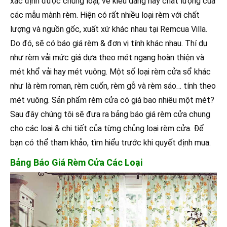
xác định được chủng loại, về kiểu dáng hay chất lượng của
các mẫu mành rèm. Hiện có rất nhiều loại rèm với chất
lượng và nguồn gốc, xuất xứ khác nhau tại Remcua Villa.
Do đó, sẽ có báo giá rèm & đơn vị tính khác nhau. Thí dụ
như rèm vải mức giá dựa theo mét ngang hoàn thiện và
mét khổ vải hay mét vuông. Một số loại rèm cửa sổ khác
như là rèm roman, rèm cuốn, rèm gỗ và rèm sáo… tính theo
mét vuông. Sản phẩm rèm cửa có giá bao nhiêu một mét?
Sau đây chúng tôi sẽ đưa ra bảng báo giá rèm cửa chung
cho các loại & chi tiết của từng chủng loại rèm cửa. Để
bạn có thể tham khảo, tìm hiểu trước khi quyết định mua.
Bảng Báo Giá Rèm Cửa Các Loại