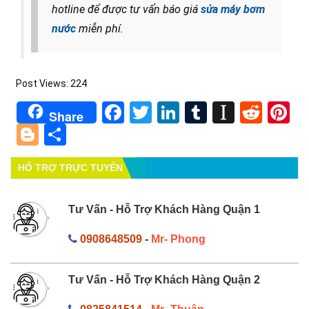
hotline để được tư vấn báo giá
sửa máy bơm
nước
miễn phí.
Post Views:
224
Facebook
Twitter
LinkedIn
Tumblr
Instapa
Redd
Pi
Share
Blogger
Share
HỔ TRỢ TRỰC TUYẾN
Tư Vấn - Hỗ Trợ Khách Hàng Quận 1
0908648509
-
Mr- Phong
Tư Vấn - Hỗ Trợ Khách Hàng Quận 2