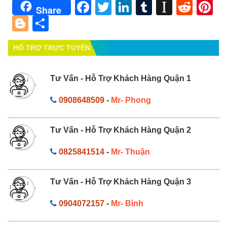
Facebook
Twitter
LinkedIn
Tumblr
Instapa
Redd
Pi
Share
Blogger
Share
HỔ TRỢ TRỰC TUYẾN
Tư Vấn - Hỗ Trợ Khách Hàng Quận 1
0908648509
-
Mr- Phong
Tư Vấn - Hỗ Trợ Khách Hàng Quận 2
0825841514
-
Mr- Thuận
Tư Vấn - Hỗ Trợ Khách Hàng Quận 3
0904072157
-
Mr- Bình