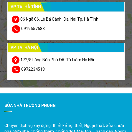
VP TẠI HÀ TĨNH
06 Ngõ 06, Lê Bá Cảnh, Đại Nài Tp. Hà Tĩnh
0919657683
VP TẠI HÀ NỘI
172/8 Làng Bún Phú Đô. Từ Liêm Hà Nội
0972234518
SỬA NHÀ TRƯỜNG PHONG
Chuyên dịch vụ xây dựng, thiết kế nội thất, Ngoại thất, Sửa chữa
nhà, Sơn nhà, Chống thấm, Chống dột, Mái tôn, Thạch cao, Nhôm