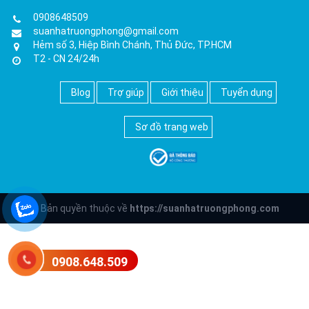
0908648509
suanhatruongphong@gmail.com
Hẻm số 3, Hiệp Bình Chánh, Thủ Đức, TP.HCM
T2 - CN 24/24h
Blog
Trợ giúp
Giới thiệu
Tuyển dụng
Sơ đồ trang web
© Bản quyền thuộc về
https://suanhatruongphong.com
0908.648.509