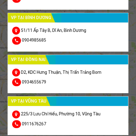
VP TẠI BÌNH DƯƠNG
51/11 Ấp Tây B, Dĩ An, Bình Dương
0904985685
VP TẠI ĐỒNG NAI
D2, KDC Hưng Thuận, Thị Trấn Trảng Bom
0934655679
VP TẠI VŨNG TÀU
225/3 Lưu Chí Hiếu, Phường 10, Vũng Tàu
0911676267