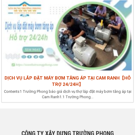
DỊCH VỤ LẮP ĐẶT MÁY BƠM TĂNG ÁP TẠI CAM RANH【HỖ
TRỢ 24/24H】
Contents1 Trường Phong báo giá dịch vụ thợ lắp đặt máy bơm tăng áp tại
Cam Ranh1.1 Trường Phong...
CÔNG TY XÂY DỰNG TRƯỜNG PHONG