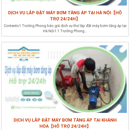
DỊCH VỤ LẮP ĐẶT MÁY BƠM TĂNG ÁP TẠI HÀ NỘI【HỖ
TRỢ 24/24H】
Contents1 Trường Phong báo giá dịch vụ thợ lắp đặt máy bơm tăng áp tại
Hà Nội1.1 Trường Phong...
DỊCH VỤ LẮP ĐẶT MÁY BƠM TĂNG ÁP TẠI KHÁNH
HÒA【HỖ TRỢ 24/24H】