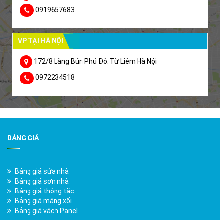
0919657683
VP TẠI HÀ NỘI
172/8 Làng Bún Phú Đô. Từ Liêm Hà Nội
0972234518
BẢNG GIÁ
Bảng giá sửa nhà
Bảng giá sơn nhà
Bảng giá thông tắc
Bảng giá máng xối
Bảng giá vách Panel