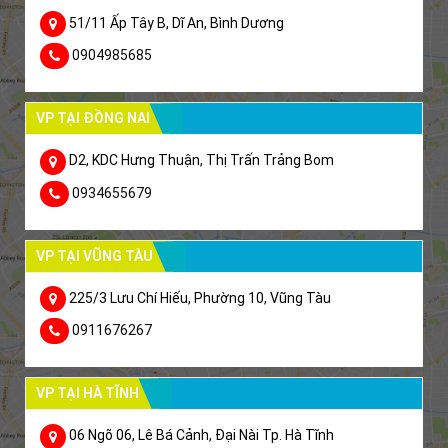
51/11 Ấp Tây B, Dĩ An, Bình Dương
0904985685
VP TẠI ĐỒNG NAI
D2, KDC Hưng Thuận, Thị Trấn Trảng Bom
0934655679
VP TẠI VŨNG TÀU
225/3 Lưu Chí Hiếu, Phường 10, Vũng Tàu
0911676267
VP TẠI HÀ TĨNH
06 Ngõ 06, Lê Bá Cảnh, Đại Nài Tp. Hà Tĩnh