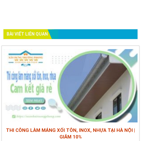
BÀI VIẾT LIÊN QUAN
THI CÔNG LÀM MÁNG XỐI TÔN, INOX, NHỰA TẠI HÀ NỘI |
GIẢM 10%