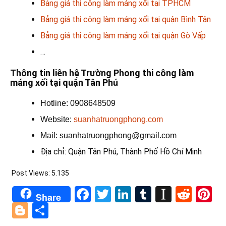
Bảng giá thi công làm máng xối tại TPHCM
Bảng giá thi công làm máng xối tại quận Bình Tân
Bảng giá thi công làm máng xối tại quận Gò Vấp
…
Thông tin liên hệ Trường Phong thi công làm
máng xối tại quận Tân Phú
Hotline: 0908648509
Website:
suanhatruongphong.com
Mail: suanhatruongphong@gmail.com
Địa chỉ: Quận Tân Phú, Thành Phố Hồ Chí Minh
Post Views:
5.135
Facebook
Twitter
LinkedIn
Tumblr
Instapa
Redd
Pi
Share
Blogger
Share