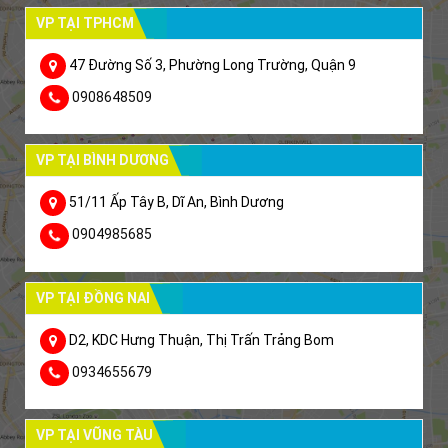
VP TẠI TPHCM
47 Đường Số 3, Phường Long Trường, Quận 9
0908648509
VP TẠI BÌNH DƯƠNG
51/11 Ấp Tây B, Dĩ An, Bình Dương
0904985685
VP TẠI ĐỒNG NAI
D2, KDC Hưng Thuận, Thị Trấn Trảng Bom
0934655679
VP TẠI VŨNG TÀU