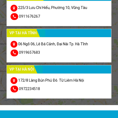
225/3 Lưu Chí Hiếu, Phường 10, Vũng Tàu
0911676267
VP TẠI HÀ TĨNH
06 Ngõ 06, Lê Bá Cảnh, Đại Nài Tp. Hà Tĩnh
0919657683
VP TẠI HÀ NỘI
172/8 Làng Bún Phú Đô. Từ Liêm Hà Nội
0972234518