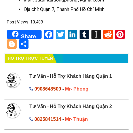
Địa chỉ: Quận 7, Thành Phố Hồ Chí Minh
Post Views:
10.489
Facebook
Twitter
LinkedIn
Tumblr
Instapa
Redd
Pi
Share
Blogger
Share
HỔ TRỢ TRỰC TUYẾN
Tư Vấn - Hỗ Trợ Khách Hàng Quận 1
0908648509
-
Mr- Phong
Tư Vấn - Hỗ Trợ Khách Hàng Quận 2
0825841514
-
Mr- Thuận