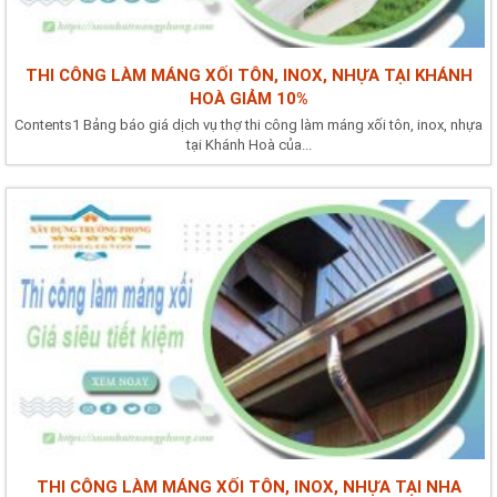
THI CÔNG LÀM MÁNG XỐI TÔN, INOX, NHỰA TẠI KHÁNH
HOÀ GIẢM 10%
Contents1 Bảng báo giá dịch vụ thợ thi công làm máng xối tôn, inox, nhựa
tại Khánh Hoà của...
THI CÔNG LÀM MÁNG XỐI TÔN, INOX, NHỰA TẠI NHA