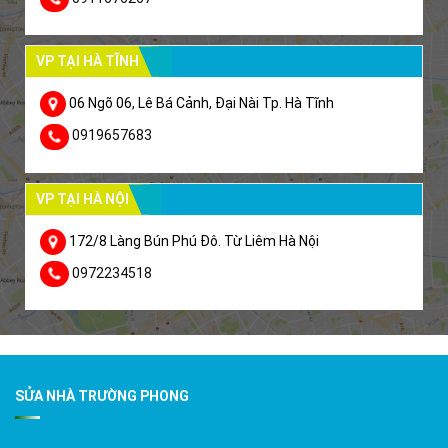
VP TẠI HÀ TĨNH
06 Ngõ 06, Lê Bá Cảnh, Đại Nài Tp. Hà Tĩnh
0919657683
VP TẠI HÀ NỘI
172/8 Làng Bún Phú Đô. Từ Liêm Hà Nội
0972234518
SỬA NHÀ TRƯỜNG PHONG