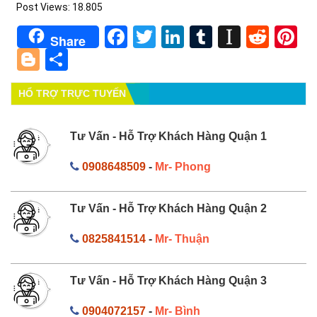
Post Views:
18.805
Facebook
Twitter
LinkedIn
Tumblr
Instapa
Redd
Pi
Share
Blogger
Share
HỔ TRỢ TRỰC TUYẾN
Tư Vấn - Hỗ Trợ Khách Hàng Quận 1
0908648509
-
Mr- Phong
Tư Vấn - Hỗ Trợ Khách Hàng Quận 2
0825841514
-
Mr- Thuận
Tư Vấn - Hỗ Trợ Khách Hàng Quận 3
0904072157
-
Mr- Bình