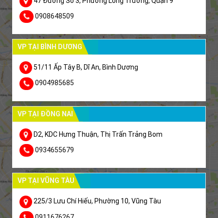
47 Đường Số 3, Phường Long Trường, Quận 9
0908648509
VP TẠI BÌNH DƯƠNG
51/11 Ấp Tây B, Dĩ An, Bình Dương
0904985685
VP TẠI ĐỒNG NAI
D2, KDC Hưng Thuận, Thị Trấn Trảng Bom
0934655679
VP TẠI VŨNG TÀU
225/3 Lưu Chí Hiếu, Phường 10, Vũng Tàu
0911676267