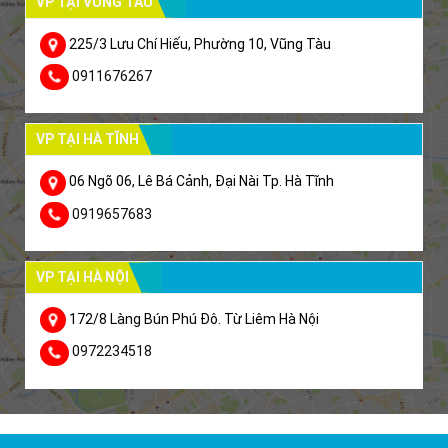
VP TẠI VŨNG TÀU
225/3 Lưu Chí Hiếu, Phường 10, Vũng Tàu
0911676267
VP TẠI HÀ TĨNH
06 Ngõ 06, Lê Bá Cảnh, Đại Nài Tp. Hà Tĩnh
0919657683
VP TẠI HÀ NỘI
172/8 Làng Bún Phú Đô. Từ Liêm Hà Nội
0972234518