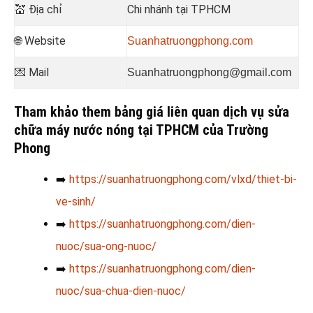
💒
Địa chỉ
Chi nhánh tại TPHCM
🌐 Website
Suanhatruongphong.com
💌 Mail
Suanhatruongphong@gmail.com
Tham khảo them bảng giá liên quan dịch vụ sửa
chữa máy nước nóng tại TPHCM của Trường
Phong
➡️
https://suanhatruongphong.com/vlxd/thiet-bi-
ve-sinh/
➡️
https://suanhatruongphong.com/dien-
nuoc/sua-ong-nuoc/
➡️
https://suanhatruongphong.com/dien-
nuoc/sua-chua-dien-nuoc/