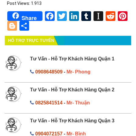
Post Views:
1.913
Facebook
Twitter
LinkedIn
Tumblr
Instapa
Redd
Pi
Share
Blogger
Share
HỔ TRỢ TRỰC TUYẾN
Tư Vấn - Hỗ Trợ Khách Hàng Quận 1
0908648509
-
Mr- Phong
Tư Vấn - Hỗ Trợ Khách Hàng Quận 2
0825841514
-
Mr- Thuận
Tư Vấn - Hỗ Trợ Khách Hàng Quận 3
0904072157
-
Mr- Bình