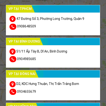
VP TẠI TPHCM
47 Đường Số 3, Phường Long Trường, Quận 9
0908648509
VP TẠI BÌNH DƯƠNG
51/11 Ấp Tây B, Dĩ An, Bình Dương
0904985685
VP TẠI ĐỒNG NAI
D2, KDC Hưng Thuận, Thị Trấn Trảng Bom
0934655679