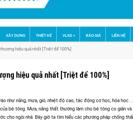
XÂY DỰNG
THIẾT KẾ
VLXD
+
BÁO GIÁ
LIÊN HỆ
hượng hiệu quả nhất [Triệt để 100%]
ợng hiệu quả nhất [Triệt để 100%]
 vào như nắng, mưa, gió, nhiệt độ cao, tác động cơ học, hóa học 
” của bê tông. Mưa, nắng thất thường làm cho bê tông co giãn và 
nước cho ngôi nhà. Bây giờ ta tìm hiểu các phương pháp chống th