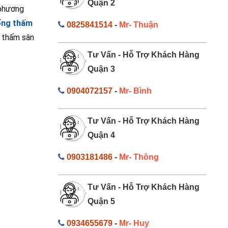
Quận 2
 phương
ống thấm
0825841514
-
Mr- Thuận
g thấm sân
Tư Vấn - Hỗ Trợ Khách Hàng
Quận 3
0904072157
-
Mr- Bình
Tư Vấn - Hỗ Trợ Khách Hàng
Quận 4
0903181486
-
Mr- Thông
Tư Vấn - Hỗ Trợ Khách Hàng
Quận 5
0934655679
-
Mr- Huy