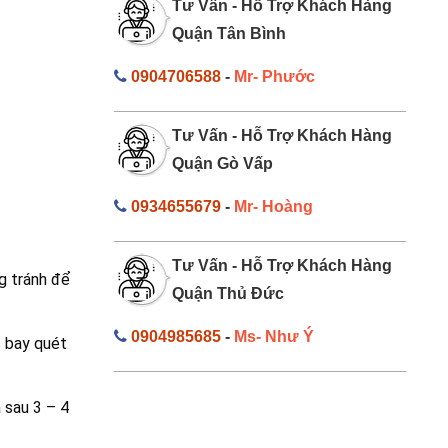
Tư Vấn - Hỗ Trợ Khách Hàng
Quận Tân Bình
0904706588
-
Mr- Phước
Tư Vấn - Hỗ Trợ Khách Hàng
Quận Gò Vấp
0934655679
-
Mr- Hoàng
Tư Vấn - Hỗ Trợ Khách Hàng
g tránh để
Quận Thủ Đức
0904985685
-
Ms- Như Ý
c bay quét
 sau 3 – 4