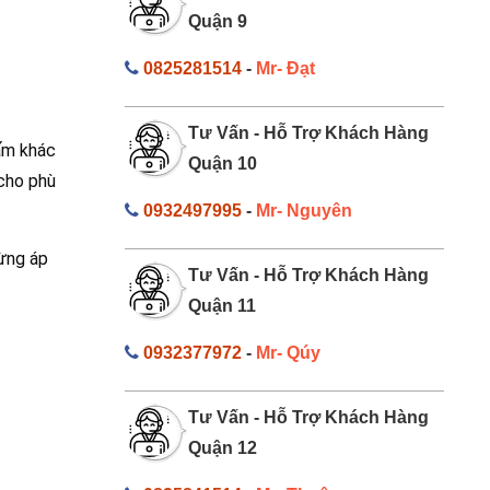
Quận 9
0825281514
-
Mr- Đạt
Tư Vấn - Hỗ Trợ Khách Hàng
hấm khác
Quận 10
cho phù
0932497995
-
Mr- Nguyên
từng áp
Tư Vấn - Hỗ Trợ Khách Hàng
Quận 11
0932377972
-
Mr- Qúy
Tư Vấn - Hỗ Trợ Khách Hàng
Quận 12