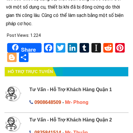
với một số dụng cụ, thiết bị khi đã bị đông cứng do thời
gian thi công lâu. Cũng có thể làm sạch bằng một số biện
pháp cơ học.
Post Views:
1.224
Facebook
Twitter
LinkedIn
Tumblr
Instapa
Redd
Pi
Share
Blogger
Share
HỔ TRỢ TRỰC TUYẾN
Tư Vấn - Hỗ Trợ Khách Hàng Quận 1
0908648509
-
Mr- Phong
Tư Vấn - Hỗ Trợ Khách Hàng Quận 2
0825841514
-
Mr- Thuận