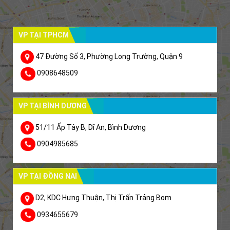
VP TẠI TPHCM
47 Đường Số 3, Phường Long Trường, Quận 9
0908648509
VP TẠI BÌNH DƯƠNG
51/11 Ấp Tây B, Dĩ An, Bình Dương
0904985685
VP TẠI ĐỒNG NAI
D2, KDC Hưng Thuận, Thị Trấn Trảng Bom
0934655679