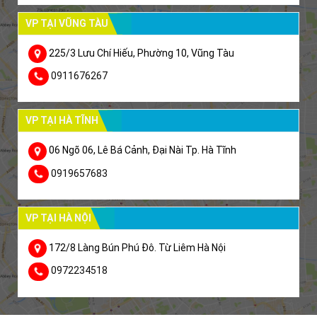
VP TẠI VŨNG TÀU
225/3 Lưu Chí Hiếu, Phường 10, Vũng Tàu
0911676267
VP TẠI HÀ TĨNH
06 Ngõ 06, Lê Bá Cảnh, Đại Nài Tp. Hà Tĩnh
0919657683
VP TẠI HÀ NỘI
172/8 Làng Bún Phú Đô. Từ Liêm Hà Nội
0972234518