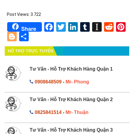
Post Views:
3.722
Facebook
Twitter
LinkedIn
Tumblr
Instapa
Redd
Pi
Share
Blogger
Share
HỔ TRỢ TRỰC TUYẾN
Tư Vấn - Hỗ Trợ Khách Hàng Quận 1
0908648509
-
Mr- Phong
Tư Vấn - Hỗ Trợ Khách Hàng Quận 2
0825841514
-
Mr- Thuận
Tư Vấn - Hỗ Trợ Khách Hàng Quận 3