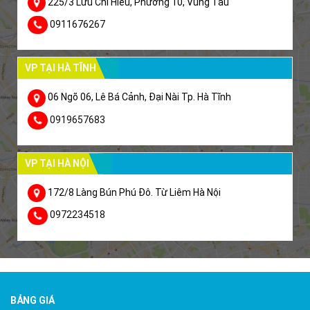
225/3 Lưu Chí Hiếu, Phường 10, Vũng Tàu
0911676267
VP TẠI HÀ TĨNH
06 Ngõ 06, Lê Bá Cảnh, Đại Nài Tp. Hà Tĩnh
0919657683
VP TẠI HÀ NỘI
172/8 Làng Bún Phú Đô. Từ Liêm Hà Nội
0972234518
BẢNG GIÁ