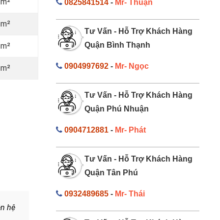
/m²
0825841514
-
Mr- Thuận
/m²
Tư Vấn - Hỗ Trợ Khách Hàng
Quận Bình Thạnh
/m²
0904997692
-
Mr- Ngọc
/m²
Tư Vấn - Hỗ Trợ Khách Hàng
Quận Phú Nhuận
0904712881
-
Mr- Phát
Tư Vấn - Hỗ Trợ Khách Hàng
Quận Tân Phú
0932489685
-
Mr- Thái
ên hệ