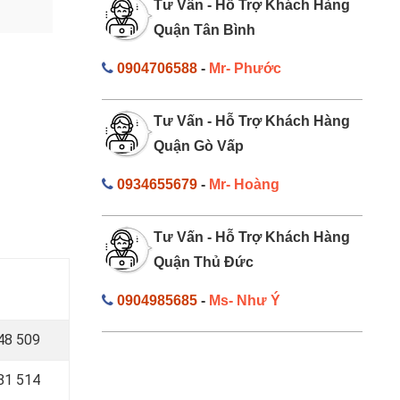
Tư Vấn - Hỗ Trợ Khách Hàng
Quận Tân Bình
0904706588
-
Mr- Phước
Tư Vấn - Hỗ Trợ Khách Hàng
Quận Gò Vấp
0934655679
-
Mr- Hoàng
Tư Vấn - Hỗ Trợ Khách Hàng
Quận Thủ Đức
0904985685
-
Ms- Như Ý
48 509
81 514