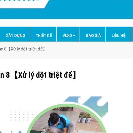
XÂY DỰNG
THIẾT KẾ
VLXD
+
BÁO GIÁ
LIÊN HỆ
uận 8【Xử lý dột triệt để】
uận 8【Xử lý dột triệt để】