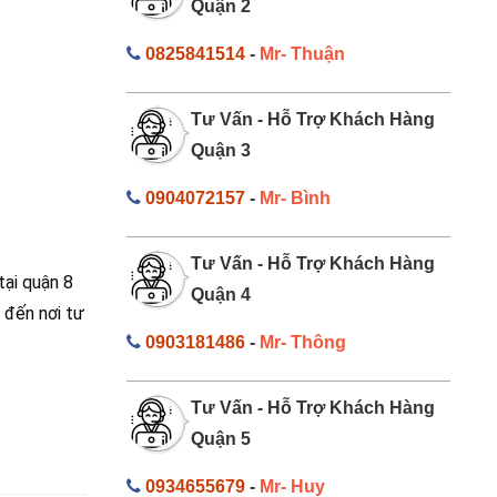
Quận 2
0825841514
-
Mr- Thuận
Tư Vấn - Hỗ Trợ Khách Hàng
Quận 3
0904072157
-
Mr- Bình
Tư Vấn - Hỗ Trợ Khách Hàng
tại quận 8
Quận 4
 đến nơi tư
0903181486
-
Mr- Thông
Tư Vấn - Hỗ Trợ Khách Hàng
Quận 5
0934655679
-
Mr- Huy