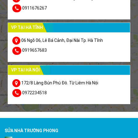
0911676267
VP TẠI HÀ TĨNH
06 Ngõ 06, Lê Bá Cảnh, Đại Nài Tp. Hà Tĩnh
0919657683
VP TẠI HÀ NỘI
172/8 Làng Bún Phú Đô. Từ Liêm Hà Nội
0972234518
SỬA NHÀ TRƯỜNG PHONG