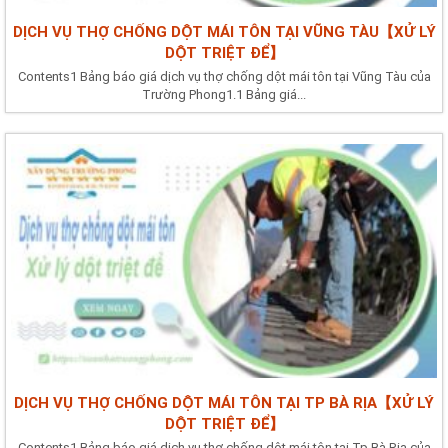
DỊCH VỤ THỢ CHỐNG DỘT MÁI TÔN TẠI VŨNG TÀU【XỬ LÝ
DỘT TRIỆT ĐỂ】
Contents1 Bảng báo giá dịch vụ thợ chống dột mái tôn tại Vũng Tàu của
Trường Phong1.1 Bảng giá...
DỊCH VỤ THỢ CHỐNG DỘT MÁI TÔN TẠI TP BÀ RỊA【XỬ LÝ
DỘT TRIỆT ĐỂ】
Contents1 Bảng báo giá dịch vụ thợ chống dột mái tôn tại Tp Bà Rịa của