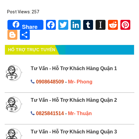
Post Views:
257
Facebook
Twitter
LinkedIn
Tumblr
Instapa
Redd
Pi
Share
Blogger
Share
HỔ TRỢ TRỰC TUYẾN
Tư Vấn - Hỗ Trợ Khách Hàng Quận 1
0908648509
-
Mr- Phong
Tư Vấn - Hỗ Trợ Khách Hàng Quận 2
0825841514
-
Mr- Thuận
Tư Vấn - Hỗ Trợ Khách Hàng Quận 3