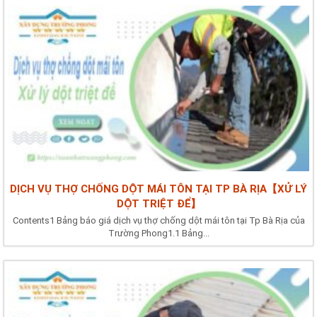
DỊCH VỤ THỢ CHỐNG DỘT MÁI TÔN TẠI TP BÀ RỊA【XỬ LÝ
DỘT TRIỆT ĐỂ】
Contents1 Bảng báo giá dịch vụ thợ chống dột mái tôn tại Tp Bà Rịa của
Trường Phong1.1 Bảng...