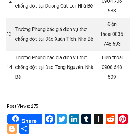
12
0904 706
chống dột tại
Dương Cát Lợi, Nhà Bè
588
Điện
Trường Phong báo giá dịch vụ thợ
13
thoại
0835
chống dột tại
Đào Xuân Tích, Nhà Bè
748 593
Trường Phong báo giá dịch vụ thợ
Điện thoại
14
chống dột tại Đào Tông Nguyên, Nhà
0908 648
Bè
509
Post Views:
275
Facebook
Twitter
LinkedIn
Tumblr
Instapa
Redd
Pi
Share
Blogger
Share