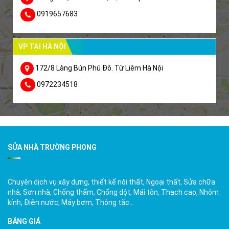
0919657683
VP TẠI HÀ NỘI
172/8 Làng Bún Phú Đô. Từ Liêm Hà Nội
0972234518
SỬA NHÀ TRƯỜNG PHONG
Chuyên dịch vụ xây dựng, thiết kế nội thất, Ngoại thất, Sửa chữa
nhà, Sơn nhà, Chống thấm, Chống dột, Mái tôn, Thạch cao, Nhôm
kính, Điện nước, Máy bơm, Thông tắc…
BẢNG GIÁ