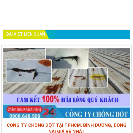
BÀI VIẾT LIÊN QUAN
CÔNG TY CHỐNG DỘT TẠI TPHCM, BÌNH DƯƠNG, ĐỒNG
NAI GIÁ RẺ NHẤT