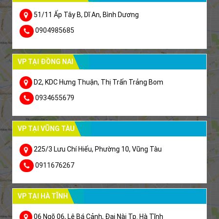
51/11 Ấp Tây B, Dĩ An, Bình Dương
0904985685
VP TẠI ĐỒNG NAI
D2, KDC Hưng Thuận, Thị Trấn Trảng Bom
0934655679
VP TẠI VŨNG TÀU
225/3 Lưu Chí Hiếu, Phường 10, Vũng Tàu
0911676267
VP TẠI HÀ TĨNH
06 Ngõ 06, Lê Bá Cảnh, Đại Nài Tp. Hà Tĩnh