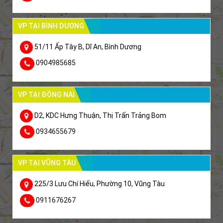
VP TẠI BÌNH DƯƠNG
51/11 Ấp Tây B, Dĩ An, Bình Dương
0904985685
VP TẠI ĐỒNG NAI
D2, KDC Hưng Thuận, Thị Trấn Trảng Bom
0934655679
VP TẠI VŨNG TÀU
225/3 Lưu Chí Hiếu, Phường 10, Vũng Tàu
0911676267