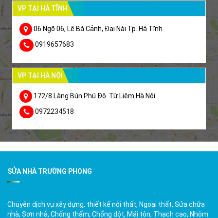
VP TẠI HÀ TĨNH
06 Ngõ 06, Lê Bá Cảnh, Đại Nài Tp. Hà Tĩnh
0919657683
VP TẠI HÀ NỘI
172/8 Làng Bún Phú Đô. Từ Liêm Hà Nội
0972234518
SỬA NHÀ TRƯỜNG PHONG
Chuyên dịch vụ xây dựng, thiết kế nội thất, Ngoại thất, Sửa chữa
nhà, Sơn nhà, Chống thấm, Chống dột, Mái tôn, Thạch cao, Nhôm