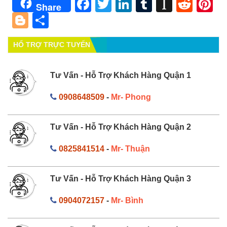
Facebook
Twitter
LinkedIn
Tumblr
Instapa
Redd
Pi
Share
Blogger
Share
HỔ TRỢ TRỰC TUYẾN
Tư Vấn - Hỗ Trợ Khách Hàng Quận 1
0908648509
-
Mr- Phong
Tư Vấn - Hỗ Trợ Khách Hàng Quận 2
0825841514
-
Mr- Thuận
Tư Vấn - Hỗ Trợ Khách Hàng Quận 3
0904072157
-
Mr- Bình