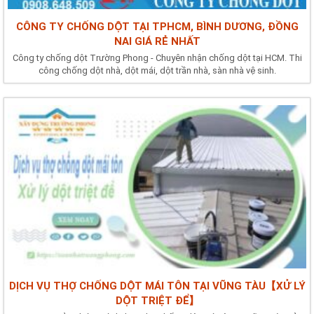
CÔNG TY CHỐNG DỘT TẠI TPHCM, BÌNH DƯƠNG, ĐỒNG
NAI GIÁ RẺ NHẤT
Công ty chống dột Trường Phong - Chuyên nhận chống dột tại HCM. Thi
công chống dột nhà, dột mái, dột trần nhà, sàn nhà vệ sinh.
DỊCH VỤ THỢ CHỐNG DỘT MÁI TÔN TẠI VŨNG TÀU【XỬ LÝ
DỘT TRIỆT ĐỂ】