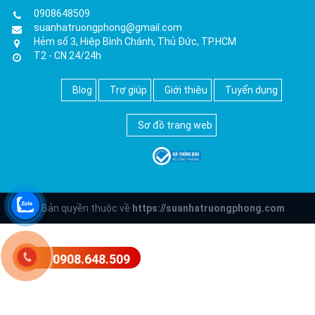
0908648509
suanhatruongphong@gmail.com
Hẻm số 3, Hiệp Bình Chánh, Thủ Đức, TP.HCM
T2 - CN 24/24h
Blog
Trợ giúp
Giới thiệu
Tuyển dụng
Sơ đồ trang web
© Bản quyền thuộc về
https://suanhatruongphong.com
0908.648.509