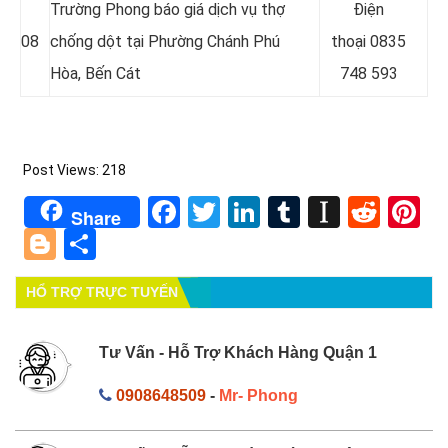
Trường Phong báo giá dịch vụ thợ
Điện
08
chống dột tại
Phường Chánh Phú
thoại
0835
Hòa
, Bến Cát
748 593
Post Views:
218
Facebook
Twitter
LinkedIn
Tumblr
Instapa
Redd
Pi
Share
Blogger
Share
HỔ TRỢ TRỰC TUYẾN
Tư Vấn - Hỗ Trợ Khách Hàng Quận 1
0908648509
-
Mr- Phong