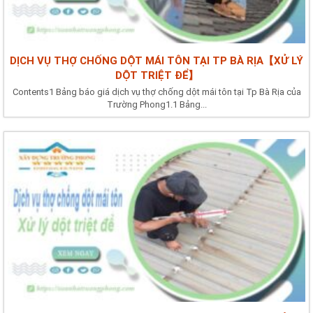
DỊCH VỤ THỢ CHỐNG DỘT MÁI TÔN TẠI TP BÀ RỊA【XỬ LÝ
DỘT TRIỆT ĐỂ】
Contents1 Bảng báo giá dịch vụ thợ chống dột mái tôn tại Tp Bà Rịa của
Trường Phong1.1 Bảng...