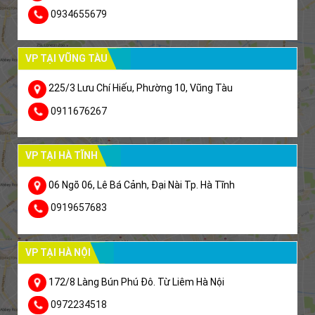
0934655679
VP TẠI VŨNG TÀU
225/3 Lưu Chí Hiếu, Phường 10, Vũng Tàu
0911676267
VP TẠI HÀ TĨNH
06 Ngõ 06, Lê Bá Cảnh, Đại Nài Tp. Hà Tĩnh
0919657683
VP TẠI HÀ NỘI
172/8 Làng Bún Phú Đô. Từ Liêm Hà Nội
0972234518