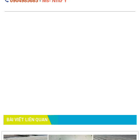
0904985685
-
Ms- Như Ý
BÀI VIẾT LIÊN QUAN